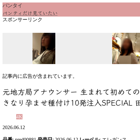
パンタイ
パンティだけ見ていたい
スポンサーリンク
記事内に広告が含まれています。
元地方局アナウンサー 生まれて初めて
きなり孕ませ種付け10発注入SPECIAL 
4K
2026.06.12
品番
:
pred00881
発売日
: 2026-06-12
レーベル
:
エレガンス