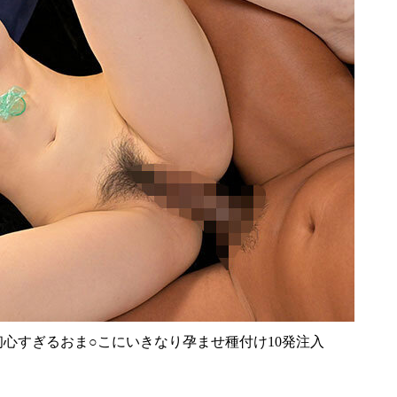
心すぎるおま○こにいきなり孕ませ種付け10発注入