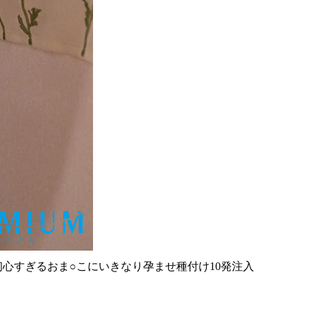
心すぎるおま○こにいきなり孕ませ種付け10発注入