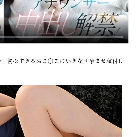
禁！初心すぎるおま○こにいきなり孕ませ種付け