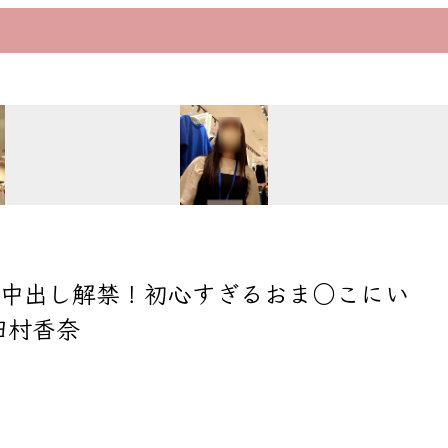
の中出し解禁！初心すぎるおま○こにい
田村香奈