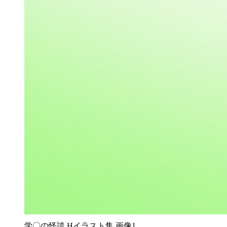
学〇の怪談 Hイラスト集 画像1