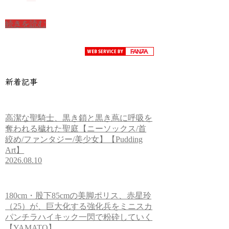
続きを読む
新着記事
高潔な聖騎士、黒き鎖と黒き蔦に呼吸を
奪われる穢れた聖庭【ニーソックス/首
絞め/ファンタジー/美少女】【Pudding
Art】
2026.08.10
180cm・股下85cmの美脚ポリス、赤星玲
（25）が、巨大化する強化兵をミニスカ
パンチラハイキック一閃で粉砕していく
【YAMATO】