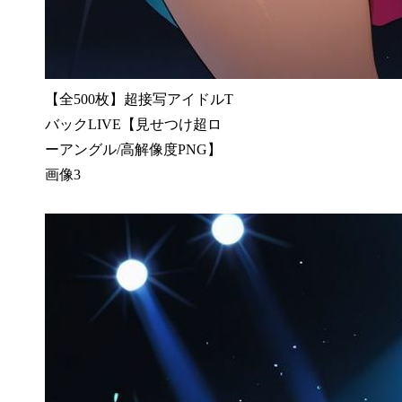
【全500枚】超接写アイドルT
バックLIVE【見せつけ超ロ
ーアングル/高解像度PNG】
画像3