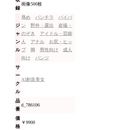
画像500枚
録
辱め
パンチラ
パイパ
ジ
ン
野外・露出
盗撮・
ャ
のぞき
アイドル・芸能
ン
人
アナル
お尻・ヒッ
ル
プ
脚
男性向け
成人
向け
パンツ
サ
ー
AI創造美女
ク
ル
品
d_786106
番
価
￥9900
格