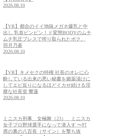
2026.08.10
【VR】都合のイイ地味メガネ爆乳と中
出し 乳首ビンビン！ド変態BODYのムチ
ムチ乳圧プレスで搾り取られたボク。
羽月乃蒼
2026.08.10
【VR】キメセクの特権 社長のオレに心
酔している出来の悪い秘書を媚薬漬けに
してエビ反りになるほどイカせ続ける淫
靡な社長室 響蓮
2026.08.10
ミニスカ刑事、女極舞（23）、ミニスカ
女子プロ野球選手になって潜入す 〜打
席の裏の八百長（サイン）を撃ち抜