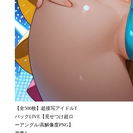
【全500枚】超接写アイドルT
バックLIVE【見せつけ超ロ
ーアングル/高解像度PNG】