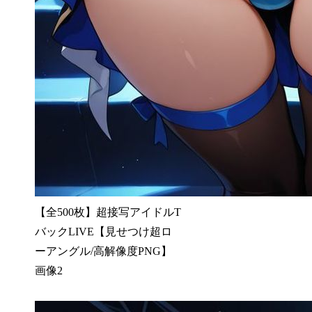
【全500枚】超接写アイドルT
バックLIVE【見せつけ超ロ
ーアングル/高解像度PNG】
画像2