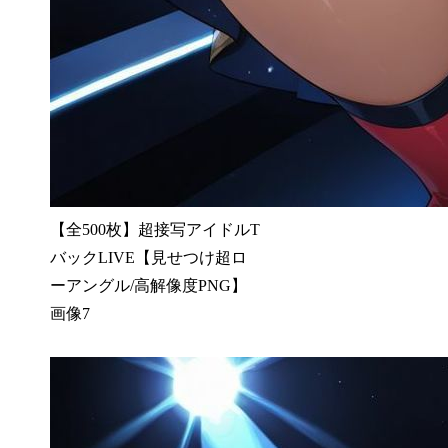
【全500枚】超接写アイドルT
バックLIVE【見せつけ超ロ
ーアングル/高解像度PNG】
画像7