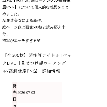
LIVE【見せつけ超ローアングル/高解像
度PNG】
について個人的な感想をまと
めました。
AI創造美女による新作。
総ページ数は画像500枚と読み応え十
分。
描写がエッチすぎる笑
【全500枚】超接写アイドルTバッ
クLIVE【見せつけ超ローアング
ル/高解像度PNG】 詳細情報
発
売
2026-07-03
日
収