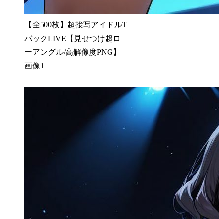
【全500枚】超接写アイドルT
バックLIVE【見せつけ超ロ
ーアングル/高解像度PNG】
画像1