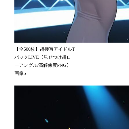
【全500枚】超接写アイドルT
バックLIVE【見せつけ超ロ
ーアングル/高解像度PNG】
画像5