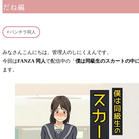
だね編
パンチラ同人
みなさんこんにちは。管理人のしにくえんです。
今回は
FANZA 同人
で配信中の「
僕は同級生のスカートの中に
ます。