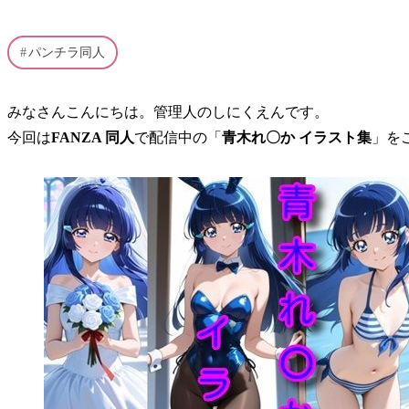
パンチラ同人
みなさんこんにちは。管理人のしにくえんです。
今回は
FANZA 同人
で配信中の「
青木れ〇か イラスト集
」を