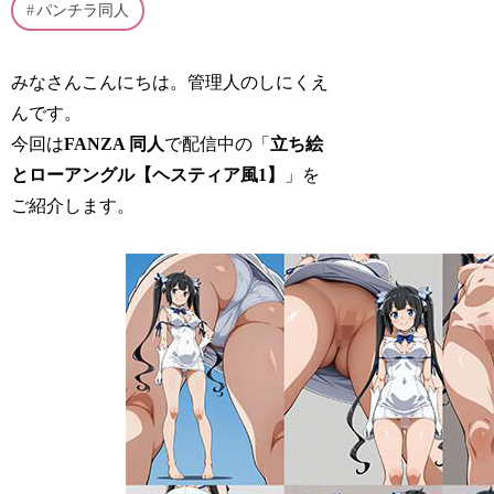
パンチラ同人
みなさんこんにちは。管理人のしにくえ
んです。
今回は
FANZA 同人
で配信中の「
立ち絵
とローアングル【ヘスティア風1】
」を
ご紹介します。